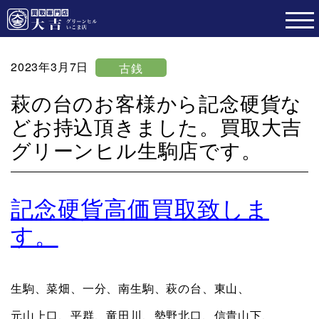
2023年3月7日
古銭
萩の台のお客様から記念硬貨な
どお持込頂きました。買取大吉
グリーンヒル生駒店です。
記念硬貨高価買取致しま
す。
生駒、菜畑、一分、南生駒、萩の台、東山、
元山上口、平群、竜田川、勢野北口、信貴山下、