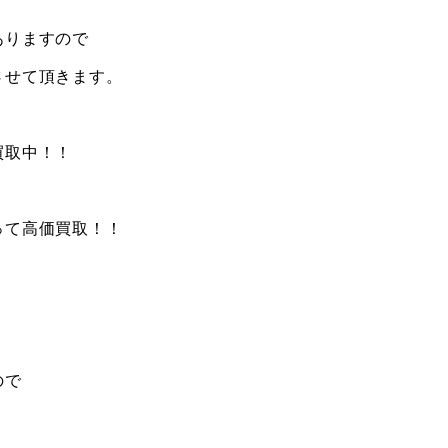
ありますので
させて頂きます。
買取中！！
って高価買取！！
ので