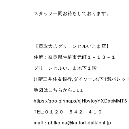
スタッフ一同お待ちしております。
【買取大吉グリーンヒルいこま店】
住所：奈良県生駒市元町１－１３－１
グリーンヒルいこま地下１階
(1階三井住友銀行,ダイソー,地下1階パレッ
地図はこちらから↓↓↓
https://goo.gl/maps/xjHbvtoyYXDxpMMT6
TEL:０１２０－５４２－４１０
mail：ghikoma@kaitori-daikichi.jp