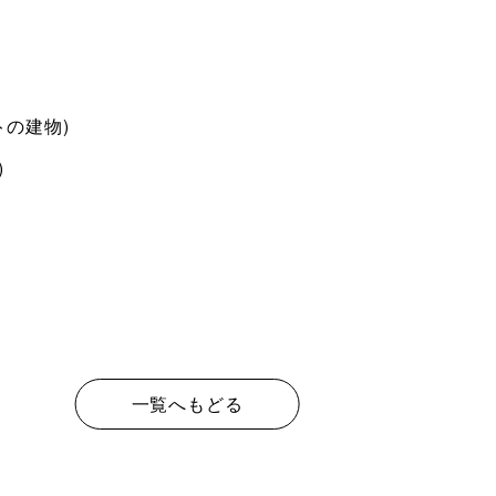
トの建物)
)
一覧へもどる