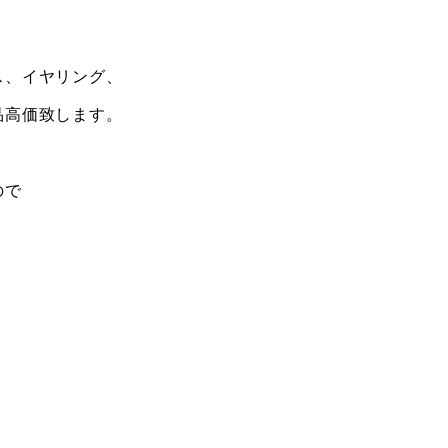
ス、イヤリング、
品高価致します。
ので