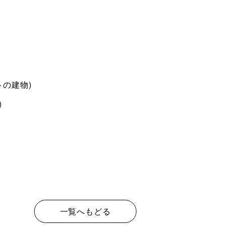
トの建物)
)
一覧へもどる