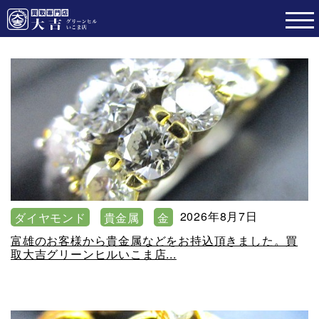
2026年8月7日
ダイヤモンド
貴金属
金
富雄のお客様から貴金属などをお持込頂きました。買
取大吉グリーンヒルいこま店...