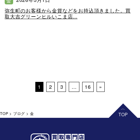
金
弥生町のお客様から金貨などをお持込頂きました。買
取大吉グリーンヒルいこま店...
Posts navigation
1
2
3
…
16
»
TOP
>
ブログ
>
金