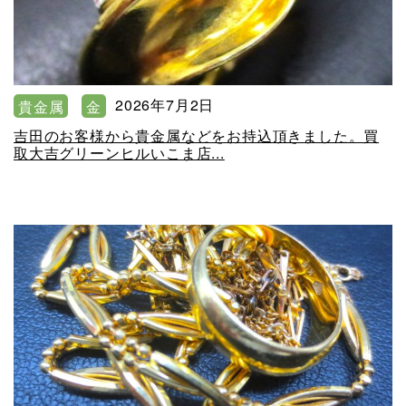
2026年7月2日
貴金属
金
吉田のお客様から貴金属などをお持込頂きました。買
取大吉グリーンヒルいこま店...