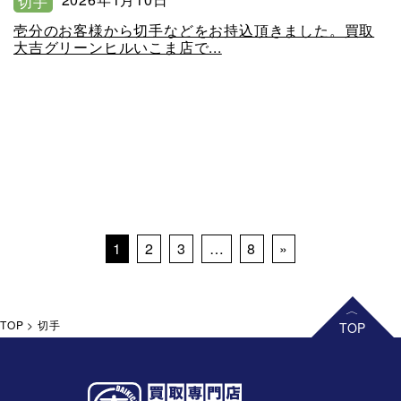
切手
壱分のお客様から切手などをお持込頂きました。買取
大吉グリーンヒルいこま店で...
Posts navigation
1
2
3
…
8
»
TOP
>
切手