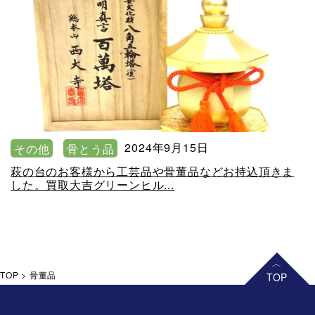
2024年9月15日
その他
骨とう品
萩の台のお客様から工芸品や骨董品などお持込頂きま
した。買取大吉グリーンヒル...
TOP
>
骨董品